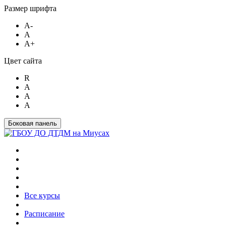
Размер шрифта
A-
A
A+
Цвет сайта
R
A
A
A
Боковая панель
Все курсы
Расписание